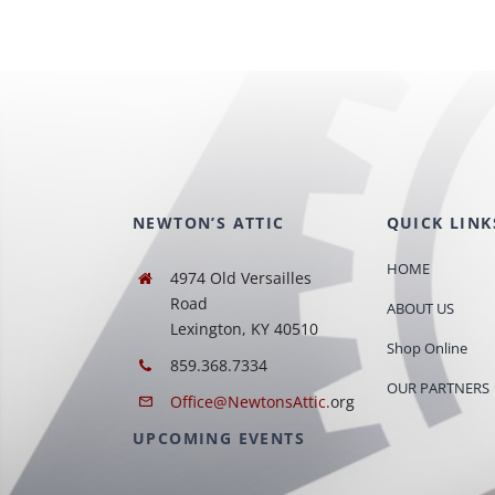
NEWTON’S ATTIC
QUICK LINK
HOME
4974 Old Versailles
Road
ABOUT US
Lexington, KY 40510
Shop Online
859.368.7334
OUR PARTNERS
Office@NewtonsAttic.
org
UPCOMING EVENTS