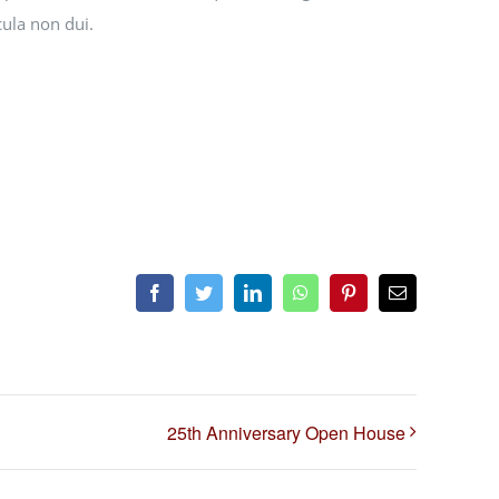
cula non dui.
Facebook
Twitter
LinkedIn
WhatsApp
Pinterest
Email
25th Anniversary Open House