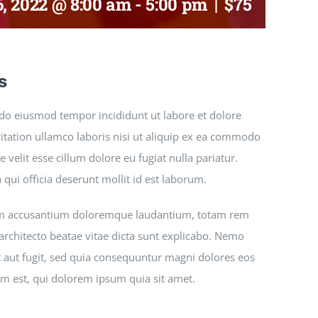
, 2022 @ 8:00 am
-
5:00 pm
|
$75
s
d do eiusmod tempor incididunt ut labore et dolore
tation ullamco laboris nisi ut aliquip ex ea commodo
 velit esse cillum dolore eu fugiat nulla pariatur.
 qui officia deserunt mollit id est laborum.
atem accusantium doloremque laudantium, totam rem
 architecto beatae vitae dicta sunt explicabo. Nemo
 aut fugit, sed quia consequuntur magni dolores eos
m est, qui dolorem ipsum quia sit amet.